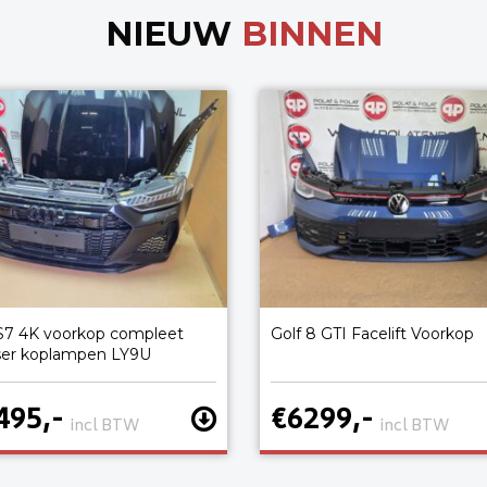
NIEUW
BINNEN
S7 4K voorkop compleet
Golf 8 GTI Facelift Voorkop
ser koplampen LY9U
495,-
€6299,-
incl BTW
incl BTW