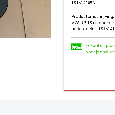
1S1614105N
Productomschrijving
:
VW UP 1S rembekracht
onderdeelnr: 1S1614
Je kunt dit pro
voor je opsture