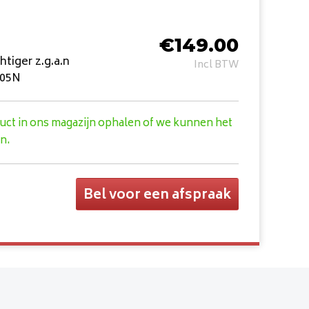
€
149.00
iger z.g.a.n
Incl BTW
105N
duct in ons magazijn ophalen of we kunnen het
n.
Bel voor een afspraak