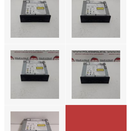
Audi TT 8S Regelunit
Audi TT 8S Regelunit
Navigatie MMI
Navigatie MMI
8S0035021E
8S0035021H
€599,-
€599,-
Audi TT 8S Multie Media
Regelunit 8S0035021
€545,-