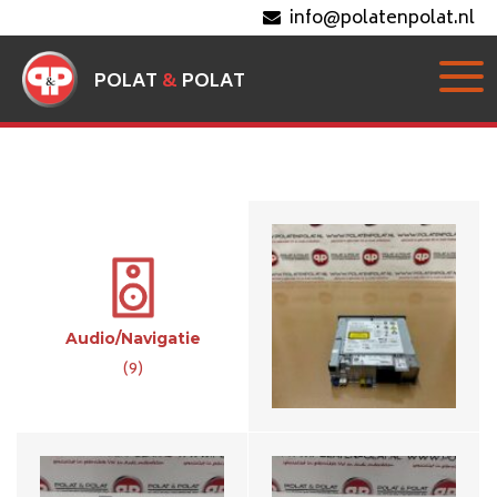
info@polatenpolat.nl
Audi TT 8S Navi MMI
Computer Multimedia
POLAT
&
POLAT
8S0035043C
€599,-
Audi TT 8S Regelunit
Audi TT 8S Regelunit
Navigatie MMI
Navigatie MMI 8S0035052
8S0035054A
€599,-
Audio/Navigatie
€599,-
(9)