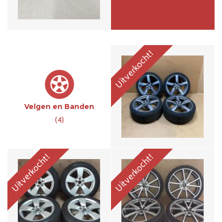
€1290,-
Uitverkocht!
17 Inch Audi TT TTS 8S
20 Inch Audi TT 8S Velgen
Velgen Met
Met Banden
WinterBanden 8S0601025
8S0601025BB
Velgen en Banden
€595,-
€1995,-
(4)
Uitverkocht!
Uitverkocht!
18 Inch Audi TT 8S S-Line
set Velgen Met Banden
8S0601025E
€999,-