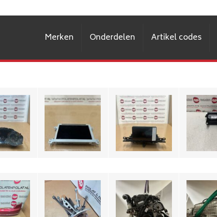
 A5 F5
Audi A4 
Merken
Onderdelen
Artikel codes
Audi A5 MMI
A5 F5
mbi-
Regelun
Beeldscherm
Beeldscherm
rument
M
8T0919604
8W8919604
20771M
8W003
€139,-
€650,-
95,-
€49
Audi
Audi A5
Audi A4 A5 8W
Sportb
 A5 F5
Sportback. 45
wiel ophanging
Automa
rbumper
TFSI Motor DDW
rechts achter
versnell
180 KW, 245 PS
95,-
U
€395,-
€4450,-
€295
5 A4 8W
A5 F5 Zonneklep
Audi A5 F5A S-line
Audi A5 F
ombischakelaar
Set Zwart
MF Stuur
Bedienin