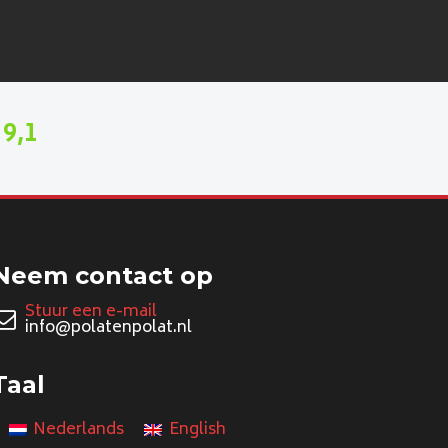
9,1
n
Neem contact op
Stuur een e-mail
info@polatenpolat.nl
Taal
Nederlands
English