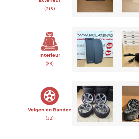
Exterieur
hoedenplak
+ Sleeprin
8W8867771
(215)
€1
€180,-
19 Inc
20 inch Originele
S5 S-
A5 F5 velgen met
Interieur
Velg
banden
Ba
(83)
€1595,-
€1
Velgen en Banden
(12)