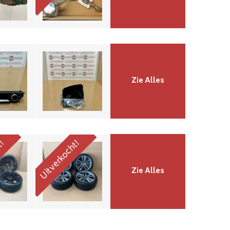
043AB
8W7919617H
9,-
€445,-
19 Inch Audi A5
Audi A5
F5 Set Velgen
Zie Alles
5 Set
Met
gen
WinterBanden
025FE
8W0601025DC
9,-
€1650,-
ht!
Uitverkocht!
Zie Alles