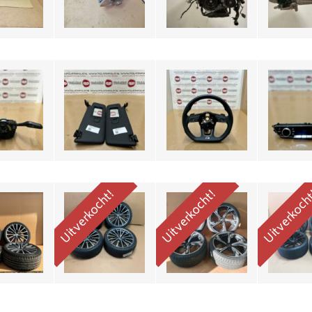
g 4M0907129GT
8W0857552AL
8W0419091DH
8W0820
80,-
€120,-
€445,-
€17
h Audi A5
20 Inch 
19 Inch Audi A5
20 inch RS5 F5
Line Set
RS5 F
F5 Set Velgen
Velgen + Banden
en Met
Vel
8W0601025AN
8W0601025DT
nden
8W0601
€1950,-
€2995,-
699,-
€329
Uitverkocht!
Uitverkocht!
Uitverkoc