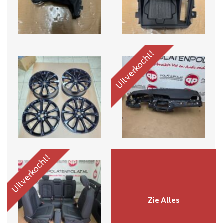
€1999,-
€699,-
Uitverkocht!
Audi Q3 F3 leder interieur
€1499,-
Uitverkocht!
Zie Alles
21 inch RSQ3 Q3 F3 velgen