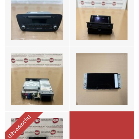
Audi Q3 Regelunit Navi
Audi Q3 F3 Beelscherm
MMI 83A035084
10.1" Display Nieuw
€600,-
€599,-
Audi Q3 F3 Beeldscherm
Navi MMI 83A919605C
€495,-
Uitverkocht!