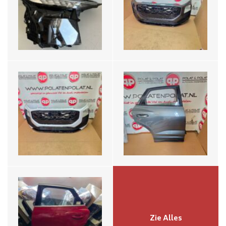
Voorbumper LS9R
Rechts Achter LZ7S
€1199,-
€795,-
Audi Q3 Sportback Portier
Deur Links Achter
€695,-
Zie Alles