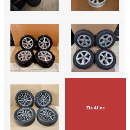
19 Inch Audi Q3 F3 Set
Velgen Met Banden
83A601025L
€1799,-
Zie Alles