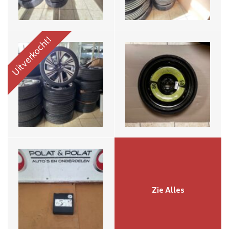
Uitverkocht!
Audi Lucht Compressor
4L0012616
€50,-
Zie Alles