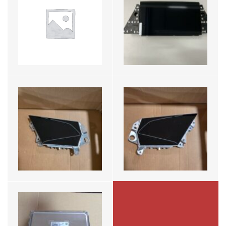
Regelapparaat voor
Regelapparaat voor
digitale buitenspiegel
digitale buitenspiegel
4KE907182C
4KE907181C
€599,-
€599,-
Audi E-tron Regelapparaat
Hulpsystemen
4K4907117L
€799,-