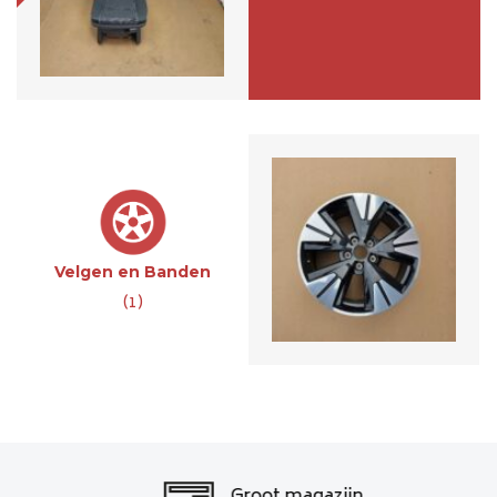
Velg 7T0601025C
€360,-
Velgen en Banden
(1)