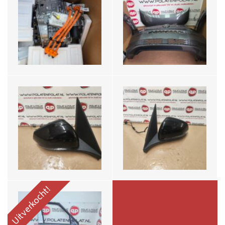
VW T7 multivan rechter
VW T7 multivan linker
spiegel
spiegel
€299,-
€299,-
T7 multivan rechter voor
portier
€995,-
Uitverkocht!