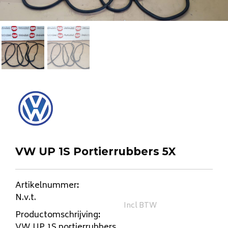
VW UP 1S Portierrubbers 5X
Artikelnummer
:
N.v.t.
Incl BTW
Productomschrijving
:
VW UP 1S portierrubbers