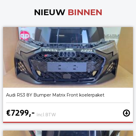
NIEUW
BINNEN
Audi RS3 8Y Bumper Matrix Front koelerpaket
€7299,-
incl BTW