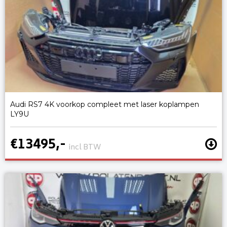
Audi RS7 4K voorkop compleet met laser koplampen
LY9U
€13495,-
incl BTW