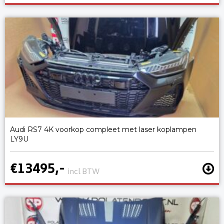
Audi RS7 4K voorkop compleet met laser koplampen
LY9U
€13495,-
incl BTW