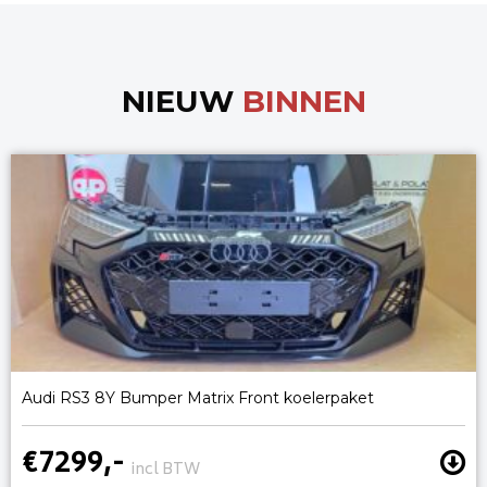
NIEUW
BINNEN
Audi RS3 8Y Bumper Matrix Front koelerpaket
€7299,-
incl BTW