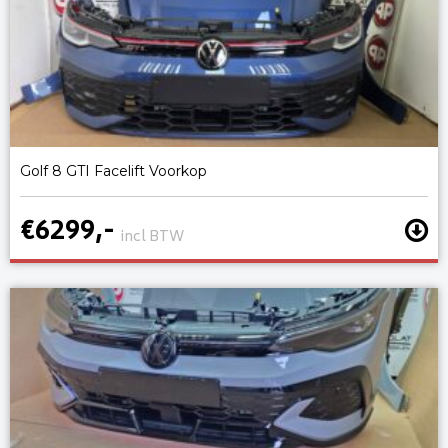
Golf 8 GTI Facelift Voorkop
€6299,-
incl BTW