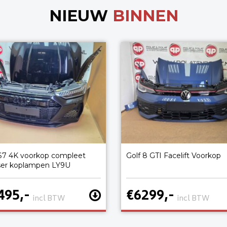
NIEUW
BINNEN
S7 4K voorkop compleet
Golf 8 GTI Facelift Voorkop
ser koplampen LY9U
495,-
€6299,-
incl BTW
incl BTW