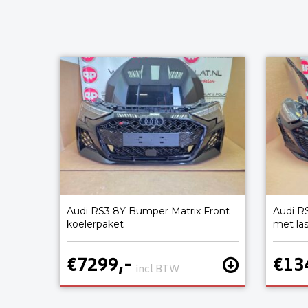
Audi RS3 8Y Bumper Matrix Front
Audi R
koelerpaket
met la
€7299,-
€13
incl BTW