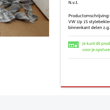
N.v.t.
Productomschrijving
:
VW Up 1S stylebekle
binnenkant delen z.g.
Je kunt dit pro
voor je opsture