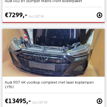
Audi RS3 8Y Bumper Matrix Front koelerpaket
€7299,-
incl BTW
Audi RS7 4K voorkop compleet met laser koplampen
LY9U
€13495,-
incl BTW