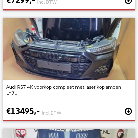
€7299,-
incl BTW
Audi RS7 4K voorkop compleet met laser koplampen
LY9U
€13495,-
incl BTW