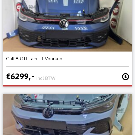
Golf 8 GTI Facelift Voorkop
€6299,-
incl BTW