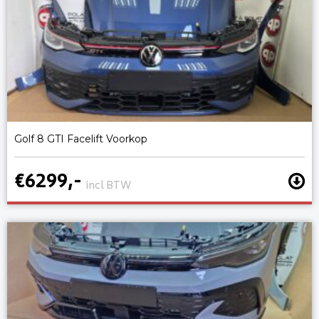
Golf 8 GTI Facelift Voorkop
€6299,-
incl BTW