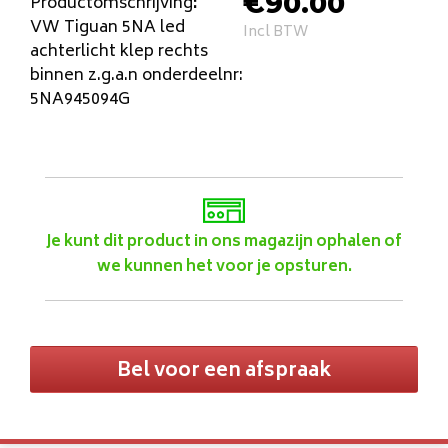
€
90.00
Productomschrijving
:
VW Tiguan 5NA led
Incl BTW
achterlicht klep rechts
binnen z.g.a.n onderdeelnr:
5NA945094G
Je kunt dit product in ons magazijn ophalen of
we kunnen het voor je opsturen.
Bel voor een afspraak