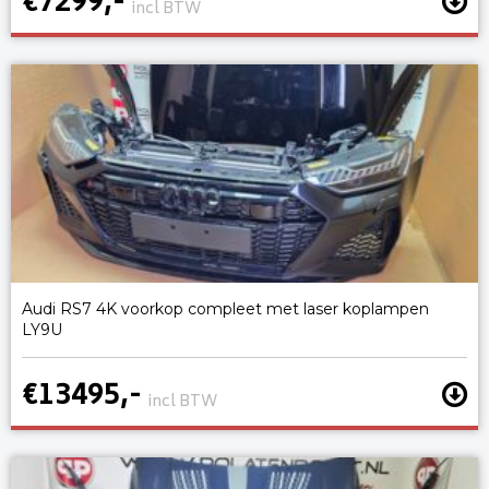
€7299,-
incl BTW
Audi RS7 4K voorkop compleet met laser koplampen
LY9U
€13495,-
incl BTW