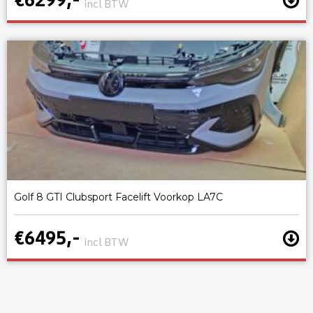
€6299,-
incl BTW
Golf 8 GTI Clubsport Facelift Voorkop LA7C
€6495,-
incl BTW