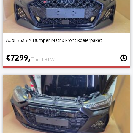
Audi RS3 8Y Bumper Matrix Front koelerpaket
€7299,-
incl BTW