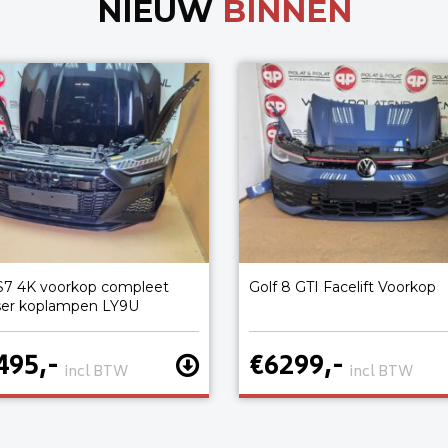
NIEUW
BINNEN
S7 4K voorkop compleet
Golf 8 GTI Facelift Voorkop
ser koplampen LY9U
495,-
€6299,-
incl BTW
incl BTW