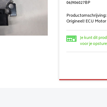
06J906027BP
Productomschrijving
:
Origineel! ECU Moto
Je kunt dit pro
voor je opsture