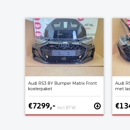
Audi RS3 8Y Bumper Matrix Front
Audi R
koelerpaket
met la
€7299,-
€13
incl BTW