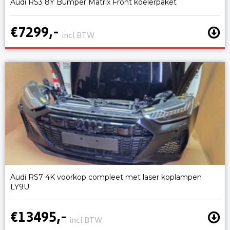
Audi RS3 8Y Bumper Matrix Front koelerpaket
€7299,-
incl BTW
Audi RS7 4K voorkop compleet met laser koplampen
LY9U
€13495,-
incl BTW