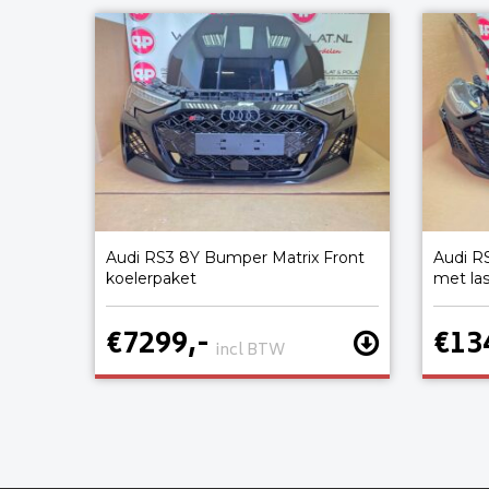
Audi RS3 8Y Bumper Matrix Front
Audi R
koelerpaket
met la
€7299,-
€13
incl BTW