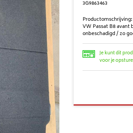
3G9863463
Productomschrijving
:
VW Passat B8 avant b
onbeschadigd / zo go
Je kunt dit pro
voor je opsture