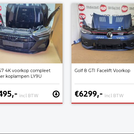
S7 4K voorkop compleet
Golf 8 GTI Facelift Voorkop
ser koplampen LY9U
495,-
€6299,-
incl BTW
incl BTW