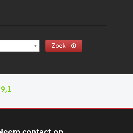
Zoek
9,1
n
Neem contact op