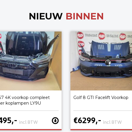
NIEUW
BINNEN
S7 4K voorkop compleet
Golf 8 GTI Facelift Voorkop
ser koplampen LY9U
495,-
€6299,-
incl BTW
incl BTW