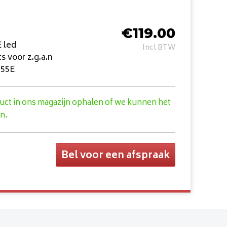
€
119.00
 led
Incl BTW
ts voor z.g.a.n
055E
duct in ons magazijn ophalen of we kunnen het
n.
Bel voor een afspraak