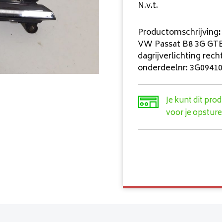
N.v.t.
Productomschrijving
:
VW Passat B8 3G GTE
dagrijverlichting rech
onderdeelnr: 3G0941
Je kunt dit pro
voor je opsture