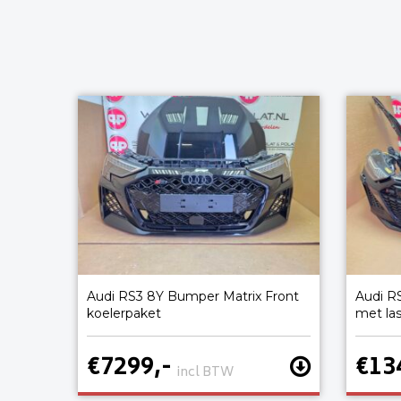
Audi RS3 8Y Bumper Matrix Front
Audi R
koelerpaket
met la
€7299,-
€13
incl BTW