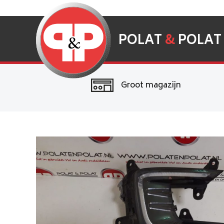
POLAT
&
POLAT
Groot magazijn