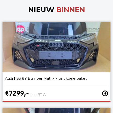
NIEUW
BINNEN
Audi RS3 8Y Bumper Matrix Front koelerpaket
€7299,-
incl BTW