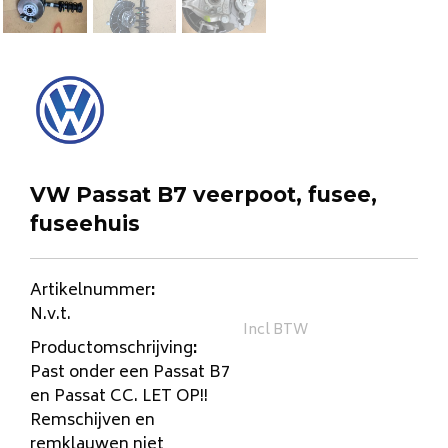
VW Passat B7 veerpoot, fusee,
fuseehuis
Artikelnummer
:
N.v.t.
Incl BTW
Productomschrijving
:
Past onder een Passat B7
en Passat CC. LET OP!!
Remschijven en
remklauwen niet