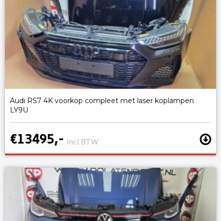
Audi RS7 4K voorkop compleet met laser koplampen
LY9U
€13495,-
incl BTW