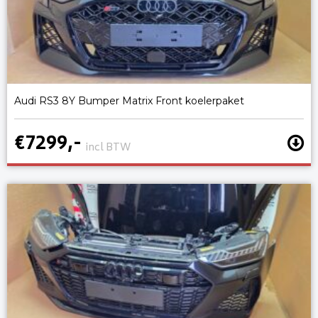
Audi RS3 8Y Bumper Matrix Front koelerpaket
€7299,-
incl BTW