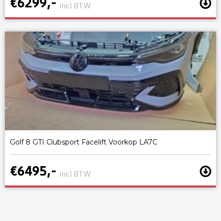
€6299,-
incl BTW
Golf 8 GTI Clubsport Facelift Voorkop LA7C
€6495,-
incl BTW