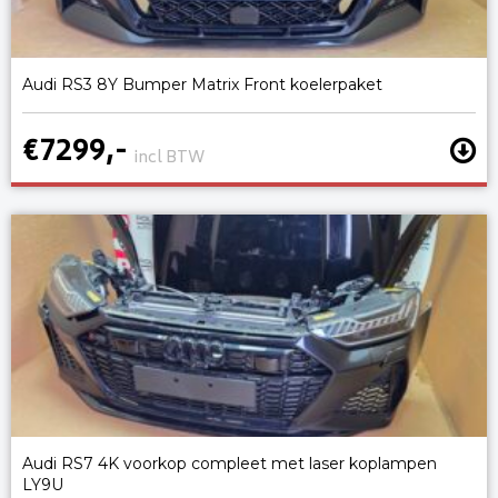
Audi RS3 8Y Bumper Matrix Front koelerpaket
€7299,-
incl BTW
Audi RS7 4K voorkop compleet met laser koplampen
LY9U