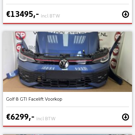
€13495,-
incl BTW
Golf 8 GTI Facelift Voorkop
€6299,-
incl BTW