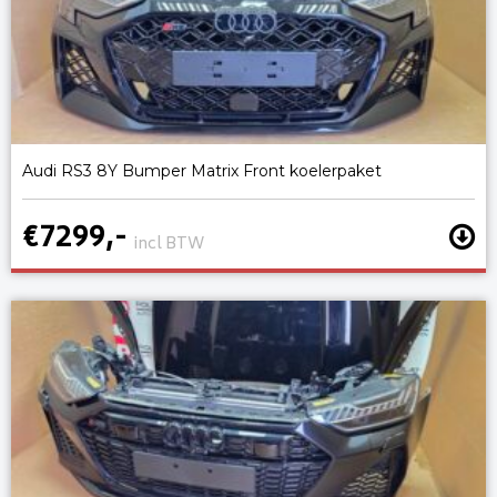
Audi RS3 8Y Bumper Matrix Front koelerpaket
€7299,-
incl BTW