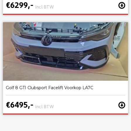
€6299,-
incl BTW
Golf 8 GTI Clubsport Facelift Voorkop LA7C
€6495,-
incl BTW