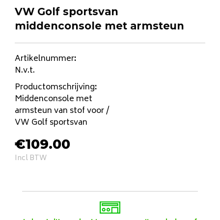
VW Golf sportsvan
middenconsole met armsteun
Artikelnummer
:
N.v.t.
Productomschrijving
:
Middenconsole met
armsteun van stof voor /
VW Golf sportsvan
€
109.00
Incl BTW