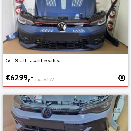
Golf 8 GTI Facelift Voorkop
€6299,-
incl BTW