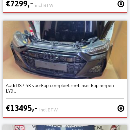
€7299,-
incl BTW
Audi RS7 4K voorkop compleet met laser koplampen
LY9U
€13495,-
incl BTW