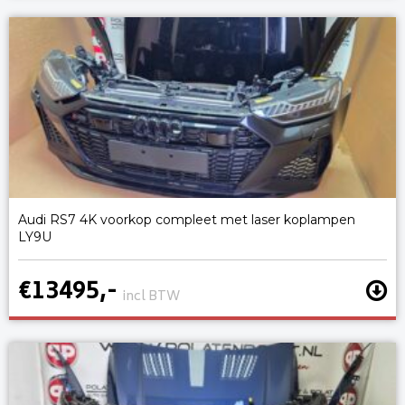
Audi RS7 4K voorkop compleet met laser koplampen
LY9U
€13495,-
incl BTW