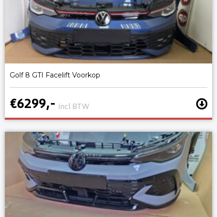
Golf 8 GTI Facelift Voorkop
€6299,-
incl BTW