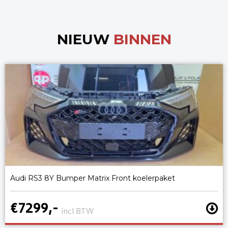
NIEUW
BINNEN
Audi RS3 8Y Bumper Matrix Front koelerpaket
€7299,-
incl BTW