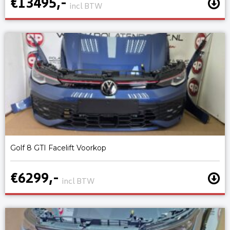
€13495,-
incl BTW
Golf 8 GTI Facelift Voorkop
€6299,-
incl BTW