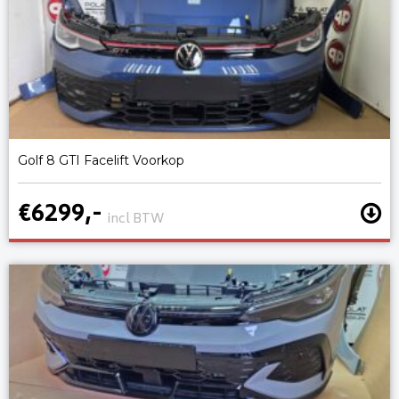
Golf 8 GTI Facelift Voorkop
€6299,-
incl BTW