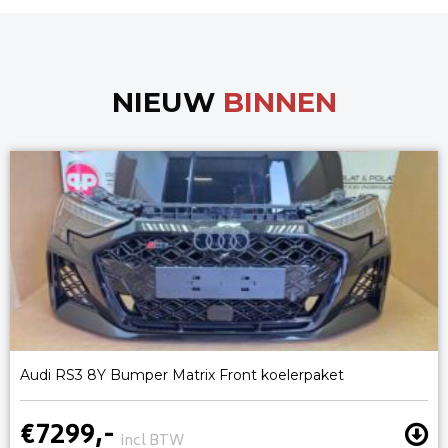
NIEUW
BINNEN
Audi RS3 8Y Bumper Matrix Front koelerpaket
€7299,-
incl BTW