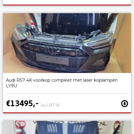
Audi RS7 4K voorkop compleet met laser koplampen
LY9U
€13495,-
incl BTW