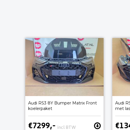
Audi RS3 8Y Bumper Matrix Front
Audi R
koelerpaket
met la
€7299,-
€13
incl BTW