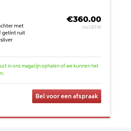
€
360.00
 achter met
Incl BTW
 getint ruit
silver
duct in ons magazijn ophalen of we kunnen het
n.
Bel voor een afspraak