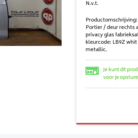
N.v.t.
Productomschrijving
:
Portier / deur rechts
privacy glas fabrieksaf
kleurcode: LB9Z whit 
metallic.
Je kunt dit pro
voor je opsture