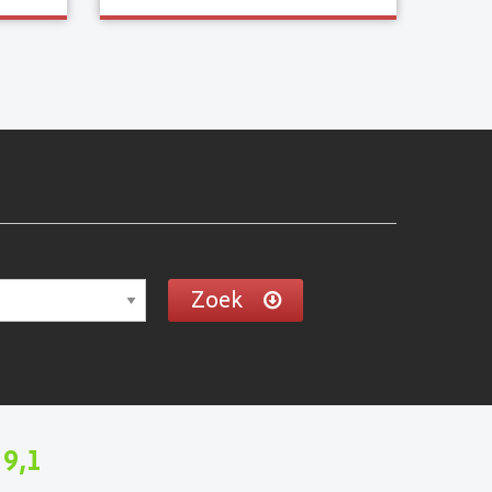
Zoek
9,1
n