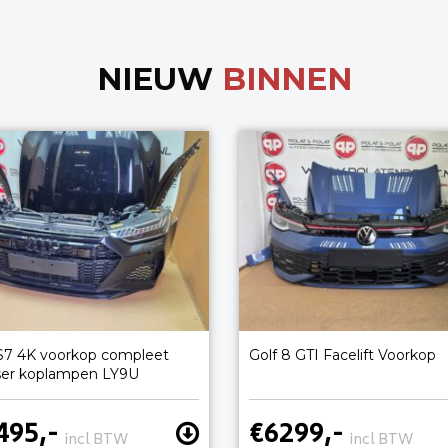
NIEUW
BINNEN
S7 4K voorkop compleet
Golf 8 GTI Facelift Voorkop
ser koplampen LY9U
495,-
€6299,-
incl BTW
incl BTW