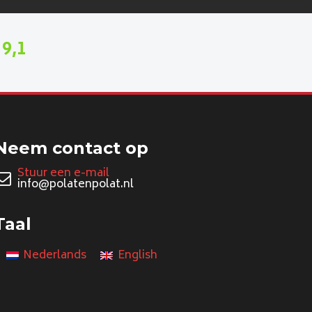
9,1
n
Neem contact op
Stuur een e-mail
info@polatenpolat.nl
Taal
Nederlands
English