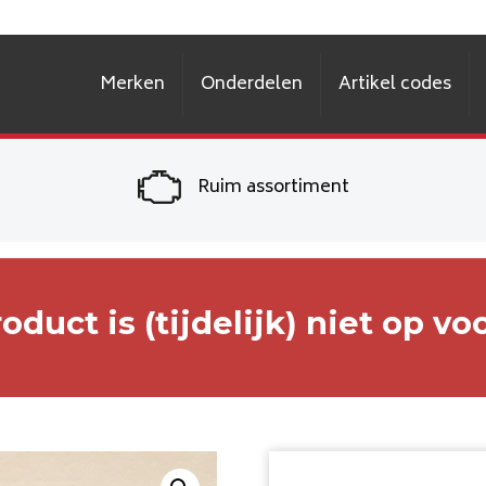
Merken
Onderdelen
Artikel codes
Ruim assortiment
roduct is (tijdelijk) niet op vo