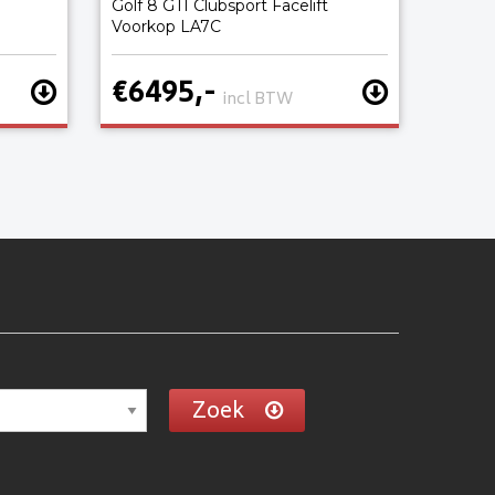
Golf 8 GTI Clubsport Facelift
Voorkop LA7C
€6495,-
incl BTW
Zoek