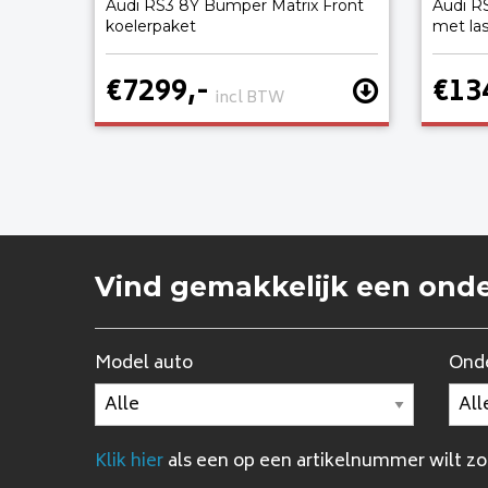
Audi RS3 8Y Bumper Matrix Front
Audi R
koelerpaket
met la
€7299,-
€13
incl BTW
Vind gemakkelijk een ond
Model auto
Onde
Klik hier
als een op een artikelnummer wilt z