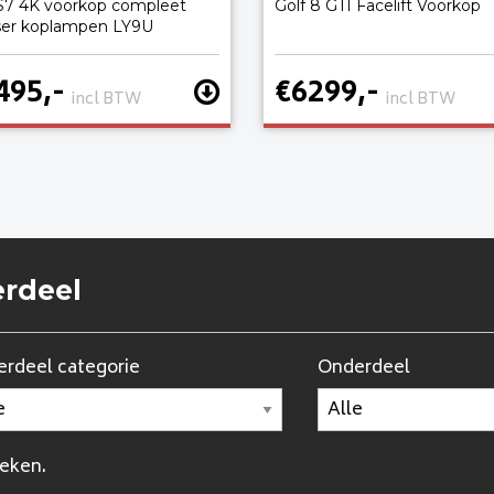
S7 4K voorkop compleet
Golf 8 GTI Facelift Voorkop
ser koplampen LY9U
495,-
€6299,-
incl BTW
incl BTW
erdeel
rdeel categorie
Onderdeel
oeken.