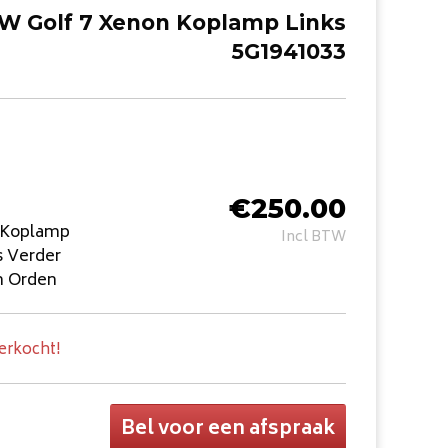
W Golf 7 Xenon Koplamp Links
5G1941033
€
250.00
n Koplamp
Incl BTW
s Verder
n Orden
verkocht!
Bel voor een afspraak