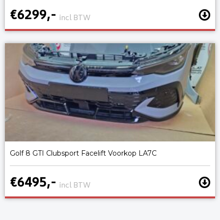
€6299,-
incl BTW
Golf 8 GTI Clubsport Facelift Voorkop LA7C
€6495,-
incl BTW