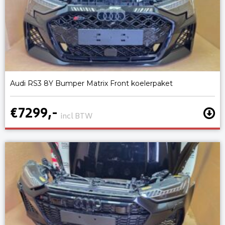
Audi RS3 8Y Bumper Matrix Front koelerpaket
€7299,-
incl BTW