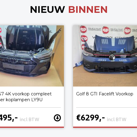
NIEUW
BINNEN
S7 4K voorkop compleet
Golf 8 GTI Facelift Voorkop
ser koplampen LY9U
495,-
€6299,-
incl BTW
incl BTW