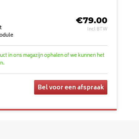
€
79.00
t
Incl BTW
odule
duct in ons magazijn ophalen of we kunnen het
n.
Bel voor een afspraak