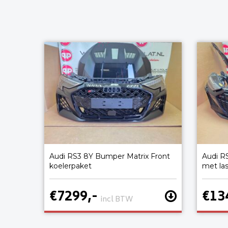
Audi RS3 8Y Bumper Matrix Front
Audi R
koelerpaket
met la
€7299,-
€13
incl BTW