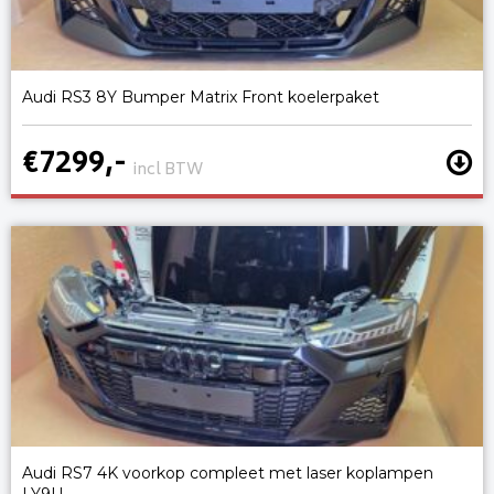
Audi RS3 8Y Bumper Matrix Front koelerpaket
€7299,-
incl BTW
Audi RS7 4K voorkop compleet met laser koplampen
LY9U