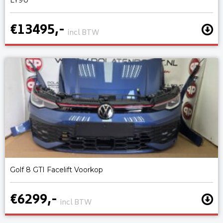
€13495,-
incl BTW
Golf 8 GTI Facelift Voorkop
€6299,-
incl BTW