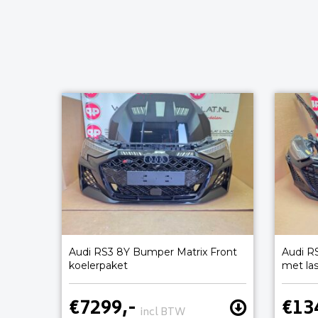
Audi RS3 8Y Bumper Matrix Front
Audi R
koelerpaket
met la
€7299,-
€13
incl BTW