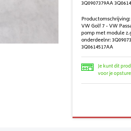
3Q0907379AA 3Q061
Productomschrijving
:
VW Golf 7 - VW Pass
pomp met module z.g
onderdeelnr: 3Q0907
3Q0614517AA
Je kunt dit pro
voor je opsture