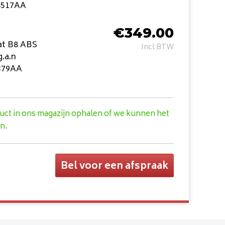
4517AA
€
349.00
at B8 ABS
Incl BTW
.a.n
379AA
duct in ons magazijn ophalen of we kunnen het
n.
Bel voor een afspraak