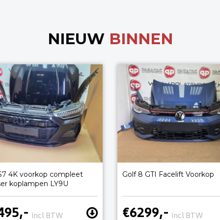
NIEUW
BINNEN
S7 4K voorkop compleet
Golf 8 GTI Facelift Voorkop
ser koplampen LY9U
495,-
€6299,-
incl BTW
incl BTW