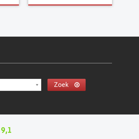
Zoek
9,1
n