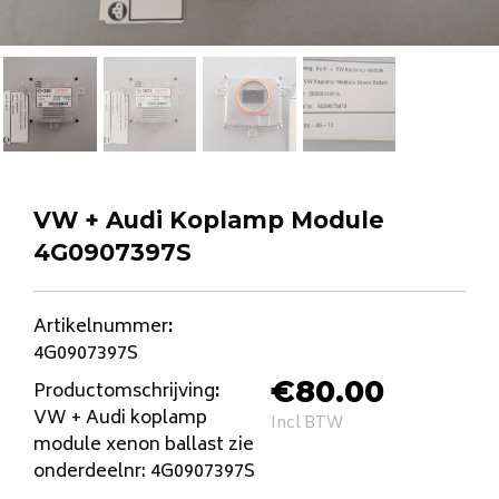
VW + Audi Koplamp Module
4G0907397S
Artikelnummer
:
4G0907397S
€
80.00
Productomschrijving
:
VW + Audi koplamp
Incl BTW
module xenon ballast zie
onderdeelnr: 4G0907397S