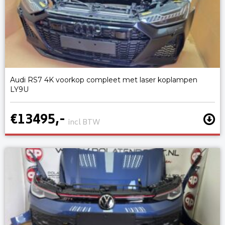
Audi RS7 4K voorkop compleet met laser koplampen
LY9U
€13495,-
incl BTW