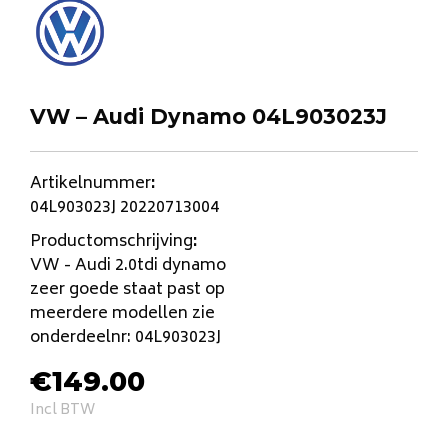
VW – Audi Dynamo 04L903023J
Artikelnummer
:
04L903023J 20220713004
Productomschrijving
:
VW - Audi 2.0tdi dynamo
zeer goede staat past op
meerdere modellen zie
onderdeelnr: 04L903023J
€
149.00
Incl BTW