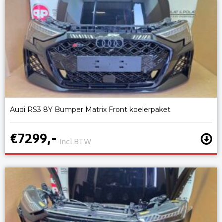
Audi RS3 8Y Bumper Matrix Front koelerpaket
€7299,-
incl BTW