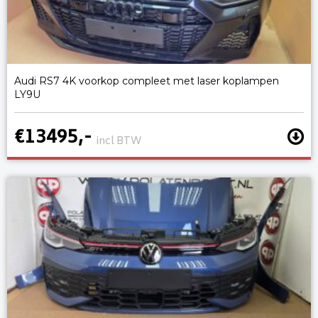
Audi RS7 4K voorkop compleet met laser koplampen
LY9U
€13495,-
incl BTW