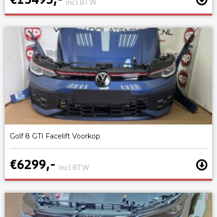
€13495,-
incl BTW
Golf 8 GTI Facelift Voorkop
€6299,-
incl BTW