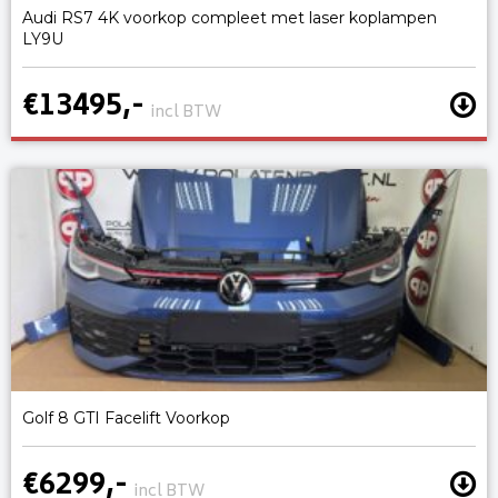
Audi RS7 4K voorkop compleet met laser koplampen
LY9U
€13495,-
incl BTW
Golf 8 GTI Facelift Voorkop
€6299,-
incl BTW