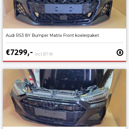
Audi RS3 8Y Bumper Matrix Front koelerpaket
€7299,-
incl BTW