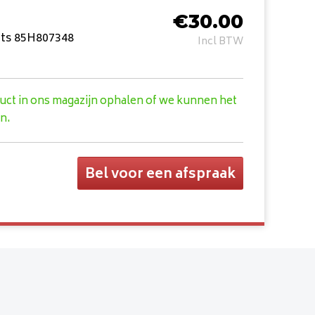
€
30.00
hts 85H807348
Incl BTW
duct in ons magazijn ophalen of we kunnen het
n.
Bel voor een afspraak