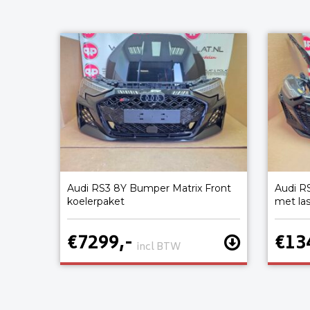
Audi RS3 8Y Bumper Matrix Front
Audi R
koelerpaket
met la
€7299,-
€13
incl BTW