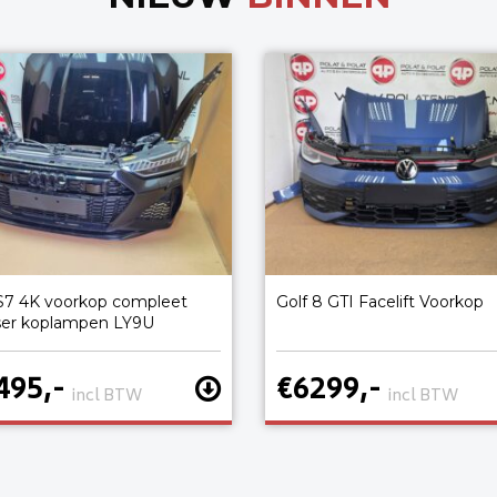
S7 4K voorkop compleet
Golf 8 GTI Facelift Voorkop
ser koplampen LY9U
495,-
€6299,-
incl BTW
incl BTW