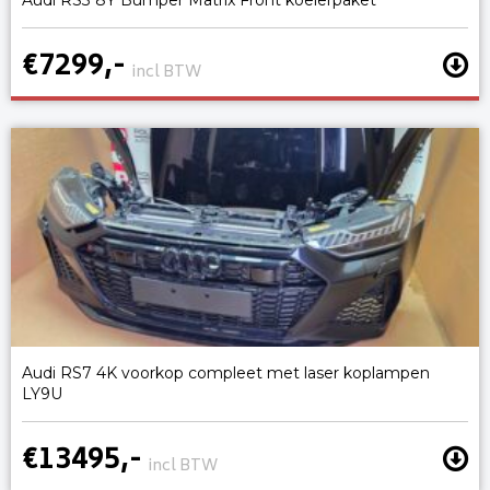
€7299,-
incl BTW
Audi RS7 4K voorkop compleet met laser koplampen
LY9U
€13495,-
incl BTW