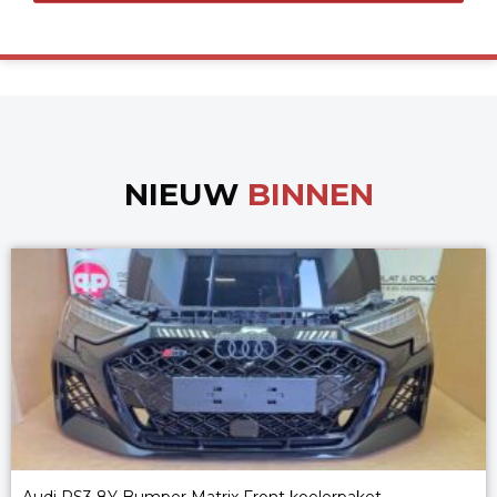
NIEUW
BINNEN
Audi RS3 8Y Bumper Matrix Front koelerpaket