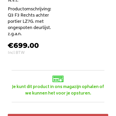
N.v.t.
Productomschrijving
:
Q3 F3 Rechts achter
portier LZ7G. met
ongespoten deurlijst.
z.g.a.n.
€
699.00
Incl BTW
Je kunt dit product in ons magazijn ophalen of
we kunnen het voor je opsturen.