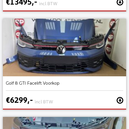
€13495,-
incl BTW
Golf 8 GTI Facelift Voorkop
€6299,-
incl BTW