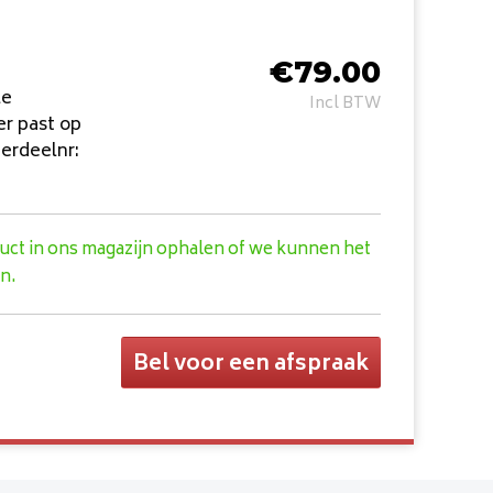
€
79.00
le
Incl BTW
r past op
derdeelnr:
duct in ons magazijn ophalen of we kunnen het
n.
Bel voor een afspraak