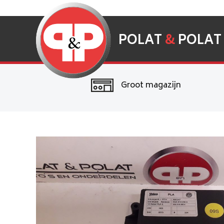
POLAT
&
POLAT
Groot magazijn