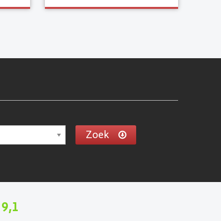
Zoek
9,1
n