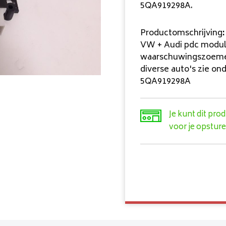
5QA919298A.
Productomschrijving
:
VW + Audi pdc modu
waarschuwingszoeme
diverse auto's zie on
5QA919298A
Je kunt dit pro
voor je opsture