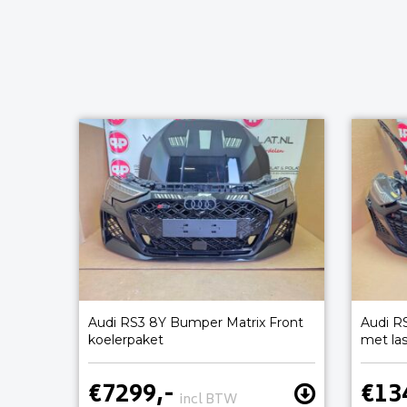
Audi RS3 8Y Bumper Matrix Front
Audi R
koelerpaket
met la
€7299,-
€13
incl BTW