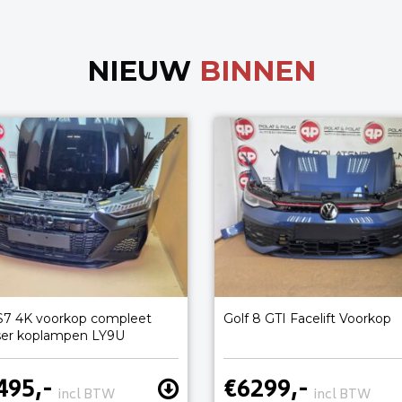
NIEUW
BINNEN
S7 4K voorkop compleet
Golf 8 GTI Facelift Voorkop
ser koplampen LY9U
495,-
€6299,-
incl BTW
incl BTW