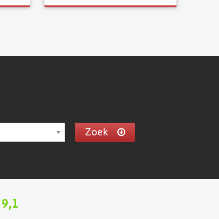
Zoek
9,1
n