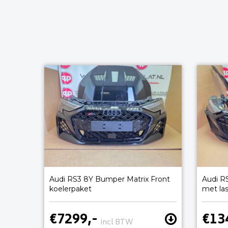
Audi RS3 8Y Bumper Matrix Front
Audi R
koelerpaket
met la
€7299,-
€13
incl BTW