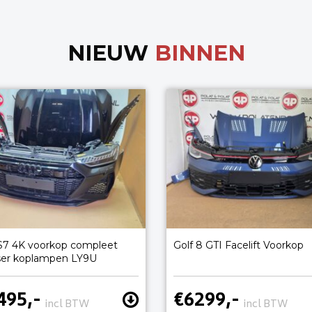
NIEUW
BINNEN
S7 4K voorkop compleet
Golf 8 GTI Facelift Voorkop
ser koplampen LY9U
495,-
€6299,-
incl BTW
incl BTW