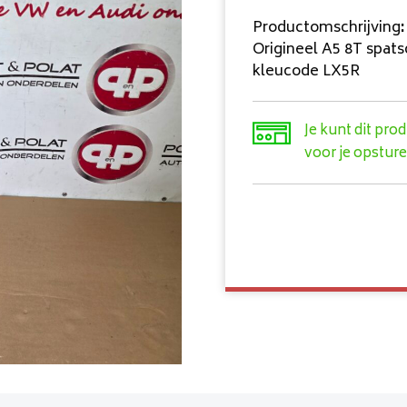
Productomschrijving
:
Origineel A5 8T spat
kleucode LX5R
Je kunt dit pro
voor je opsture