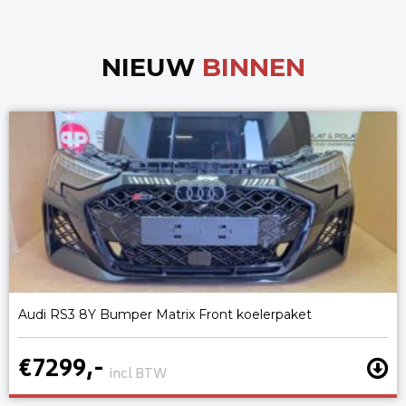
NIEUW
BINNEN
Audi RS3 8Y Bumper Matrix Front koelerpaket
€7299,-
incl BTW