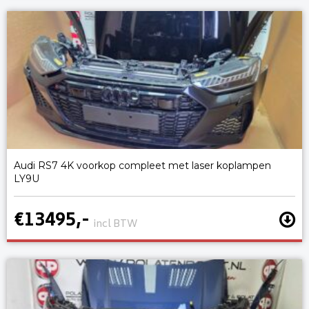
Audi RS7 4K voorkop compleet met laser koplampen
LY9U
€13495,-
incl BTW