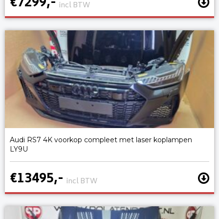
€7299,-
incl BTW
Audi RS7 4K voorkop compleet met laser koplampen
LY9U
€13495,-
incl BTW