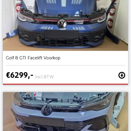
Golf 8 GTI Facelift Voorkop
€6299,-
incl BTW