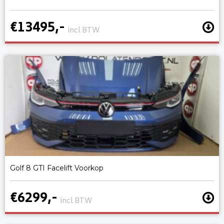
€13495,-
incl BTW
Golf 8 GTI Facelift Voorkop
€6299,-
incl BTW