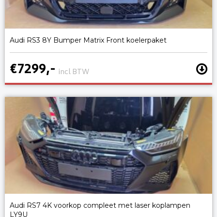
Audi RS3 8Y Bumper Matrix Front koelerpaket
€7299,-
incl BTW
Audi RS7 4K voorkop compleet met laser koplampen
LY9U