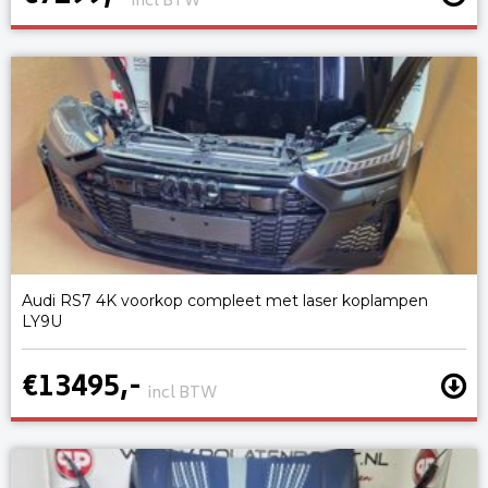
incl BTW
Audi RS7 4K voorkop compleet met laser koplampen
LY9U
€13495,-
incl BTW