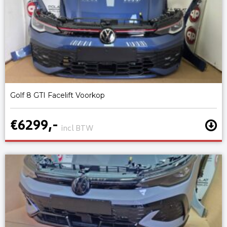
Golf 8 GTI Facelift Voorkop
€6299,-
incl BTW