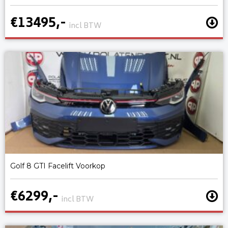
€13495,-
incl BTW
Golf 8 GTI Facelift Voorkop
€6299,-
incl BTW