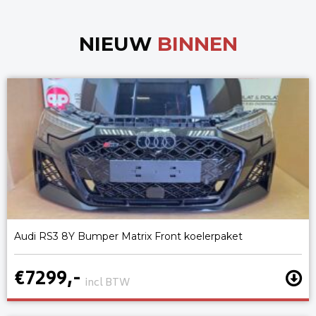
NIEUW
BINNEN
Audi RS3 8Y Bumper Matrix Front koelerpaket
€7299,-
incl BTW