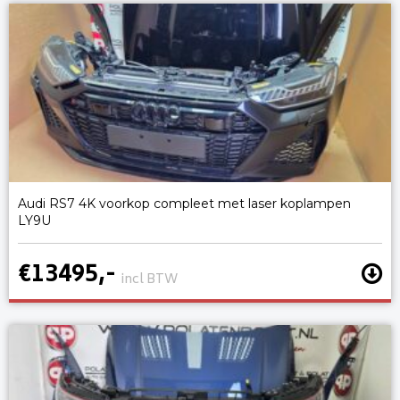
Audi RS7 4K voorkop compleet met laser koplampen
LY9U
€13495,-
incl BTW