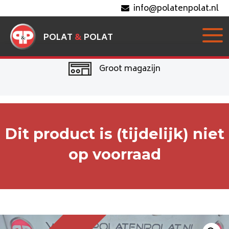
info@polatenpolat.nl
POLAT
&
POLAT
Groot magazijn
Dit product is (tijdelijk) niet
op voorraad