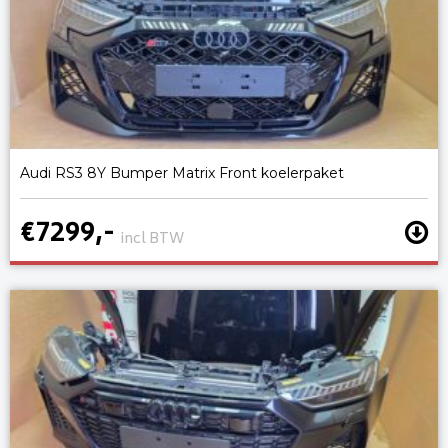
Audi RS3 8Y Bumper Matrix Front koelerpaket
€7299,-
incl BTW