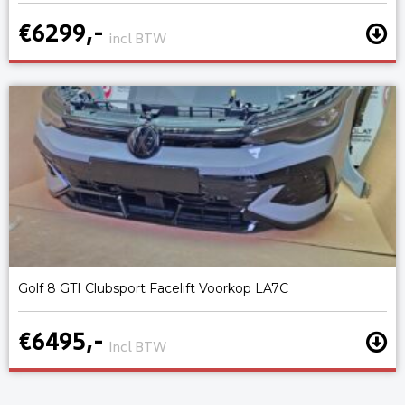
€6299,-
incl BTW
Golf 8 GTI Clubsport Facelift Voorkop LA7C
€6495,-
incl BTW