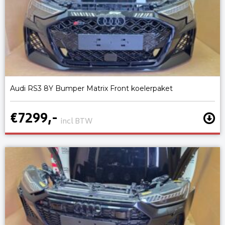
Audi RS3 8Y Bumper Matrix Front koelerpaket
€7299,-
incl BTW