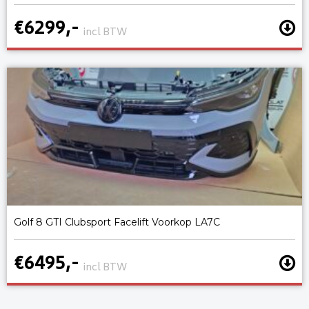
€6299,-
incl BTW
Golf 8 GTI Clubsport Facelift Voorkop LA7C
€6495,-
incl BTW