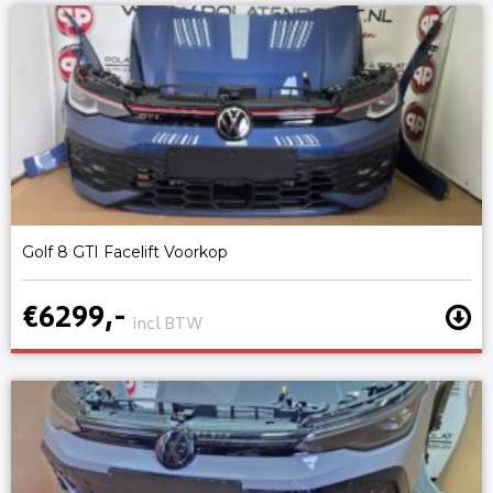
Golf 8 GTI Facelift Voorkop
€6299,-
incl BTW