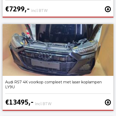
€7299,-
incl BTW
Audi RS7 4K voorkop compleet met laser koplampen
LY9U
€13495,-
incl BTW