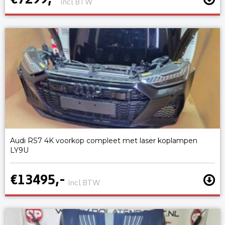
€7299,-
incl BTW
Audi RS7 4K voorkop compleet met laser koplampen
LY9U
€13495,-
incl BTW