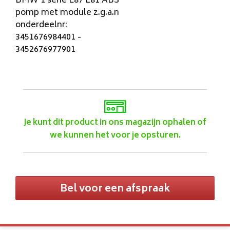
BMW 1 serie E87 E81 ABS
pomp met module z.g.a.n
onderdeelnr:
3451676984401 -
3452676977901
Je kunt dit product in ons magazijn ophalen of
we kunnen het voor je opsturen.
Bel voor een afspraak