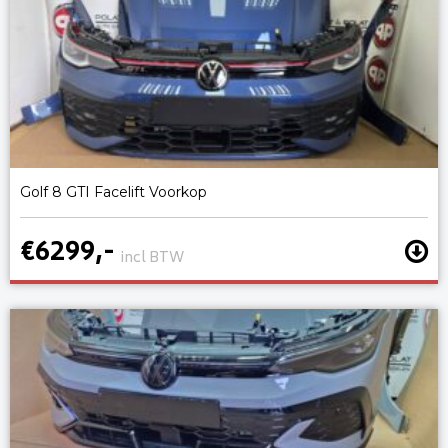
Golf 8 GTI Facelift Voorkop
€6299,-
incl BTW